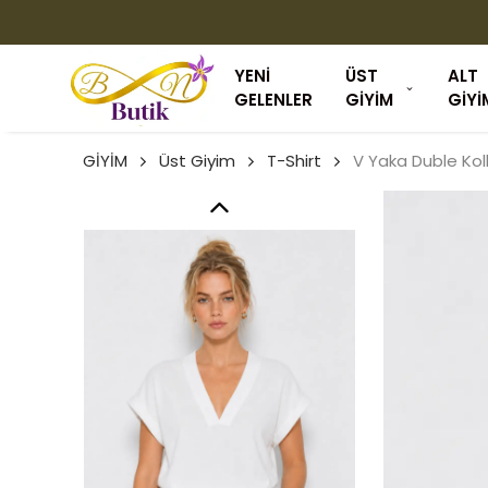
YENİ
ÜST
ALT
GELENLER
GİYİM
GİYİ
GİYİM
Üst Giyim
T-Shirt
V Yaka Duble Kol