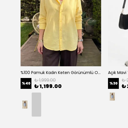
Çizgili Etnik Nakış Detaylı Kadın Gömlek - Pembe
%100 Pamuk Kadın Keten Görünümlü Oversize Gömlek - Rahat Kesim Basic - Sarı
₺ 1,999.00
₺ 
%
40
%
30
₺ 1,199.00
₺ 