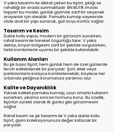
V yaka tasarımı ile dikkat çeken bu tişört, şıklığı ve
rahatlığı bir arada sunmaktadır. BN BUTİK imzası
taşıyan bu model, günlük giyimde zarif bir seçenek
arayanlar için idealdir. Pamuklu kumaşı sayesinde
cilde dost bir yapı sunarak, gün boyu konfor sağlar.
Tasarım ve Kesim
Duble kollu yapısı, modern bir görünüm sunarken,
rahat kesimi ile hareket özgürlüğü tanır. V yaka
detayı, boyun bölgesini zarif bir şekilde vurgularken,
farklı kombinlerle uyumlu bir şekilde kullanılabilir.
Kullanım Alanları
Bu şık basic tişört, hem günlük hem de özel günlerde
tercih edilebilecek bir parçadır. Şort, etek veya
pantolonlarla kolayca kombinlenebilir, böylece her
ortamda şıklığınızı korumanıza yardımcı olur.
Kalite ve Dayanıklılık
Yüksek kaliteli pamuklu kumaşı, uzun ömürlü kullanım
sunarken, yıkama sonrası formunu korur. Bu özellik,
tişörtün sürekli olarak ilk günkü gibi görünmesini
sağlar.
Rahat kesim ve şık tasarımı ile V yaka duble kollu
tişört, giyim koleksiyonunuza değer katacak bir
parçadır.