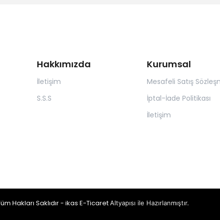
Hakkımızda
Kurumsal
İletişim
Mesafeli Satış Sözleş
S.S.S
İptal-İade Politikası
İletişim
m Hakları Saklıdır - ikas E-Ticaret
Altyapısı ile Hazırlanmıştır.