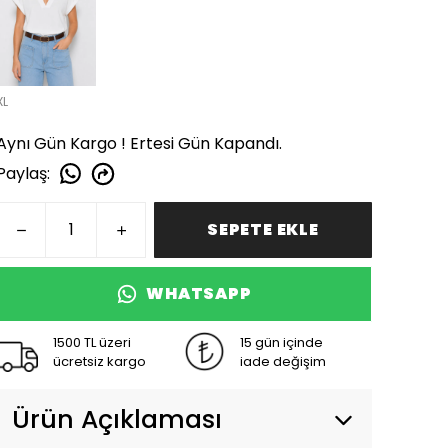
XL
Aynı Gün Kargo ! Ertesi Gün Kapandı.
Paylaş
:
SEPETE EKLE
WHATSAPP
1500 TL üzeri
15 gün içinde
ücretsiz kargo
iade değişim
Ürün Açıklaması