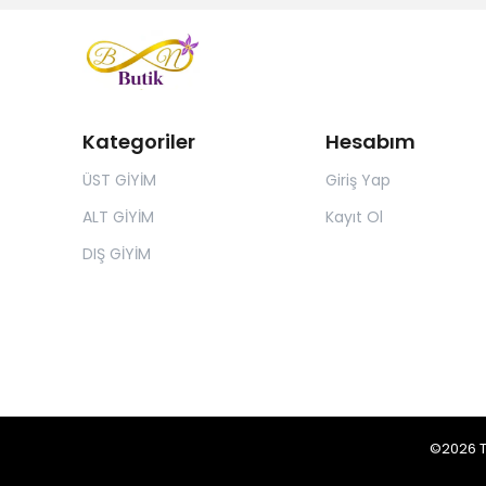
Kategoriler
Hesabım
ÜST GİYİM
Giriş Yap
ALT GİYİM
Kayıt Ol
DIŞ GİYİM
©2026 Tü