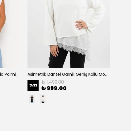
Apoletli Taşlı Penye Tişört - Gold Palmiye İşlemeli Vatkalı Şık T-Shirt - Kırık Beyaz
Asimetrik Dantel Garnili Geniş Kollu Modern Sweatshirt Bluz - Beyaz
₺ 1,499.00
%
33
%
33
₺ 999.00