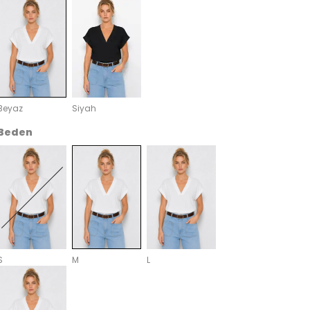
Beyaz
Siyah
Beden
S
M
L