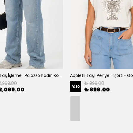
Açık Mavi Taş İşlemeli Palazzo Kadın Kot Pantolon - Mavi
2,999.00
₺ 999.00
%
10
2,099.00
₺ 899.00