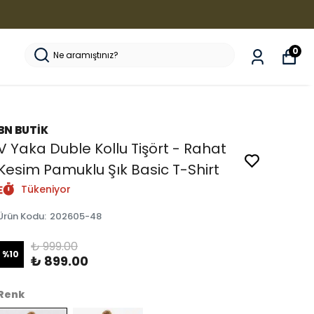
0
BN BUTİK
V Yaka Duble Kollu Tişört - Rahat
Kesim Pamuklu Şık Basic T-Shirt
Tükeniyor
Ürün Kodu
:
202605-48
₺ 999.00
%
10
₺ 899.00
Renk