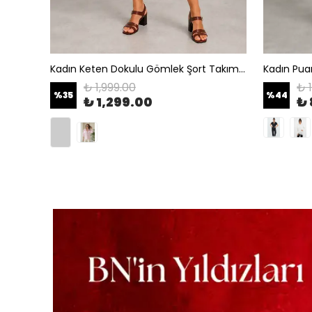
Apoletli Taşlı Penye Tişört - Gold Palmiye İşlemeli Vatkalı Şık T-Shirt - Kırık Beyaz
Kadın Keten Dokulu Gömlek Şort Takım - Pembe
₺ 1,999.00
₺ 
%
35
%
44
₺ 1,299.00
₺ 