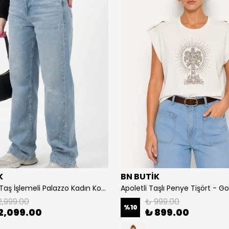
K
BN BUTİK
Açık Mavi Taş İşlemeli Palazzo Kadın Kot Pantolon - Mavi
2,999.00
₺ 999.00
%
10
2,099.00
₺ 899.00