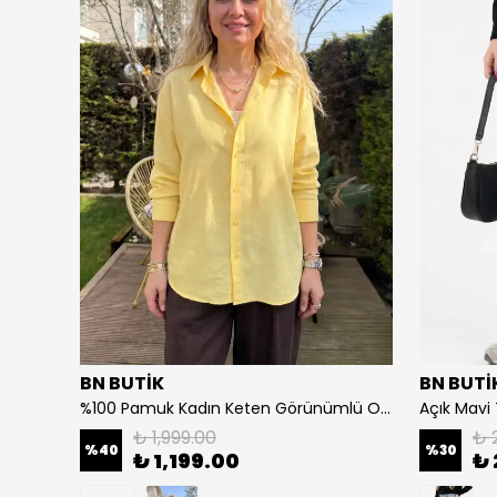
BN BUTİK
BN BUTİ
Çizgili Etnik Nakış Detaylı Kadın Gömlek - Pembe
%100 Pamuk Kadın Keten Görünümlü Oversize Gömlek - Rahat Kesim Basic - Sarı
₺ 1,999.00
₺ 
%
40
%
30
₺ 1,199.00
₺ 