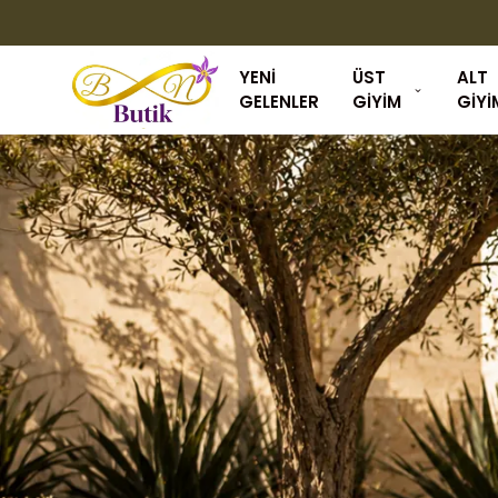
YENİ
ÜST
ALT
GELENLER
GİYİM
GİYİ