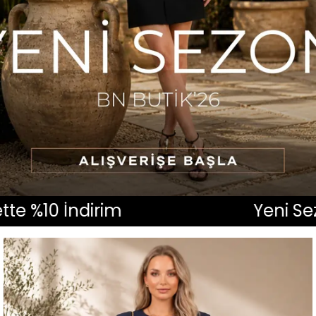
m
Yeni Sezon İlk Alışver