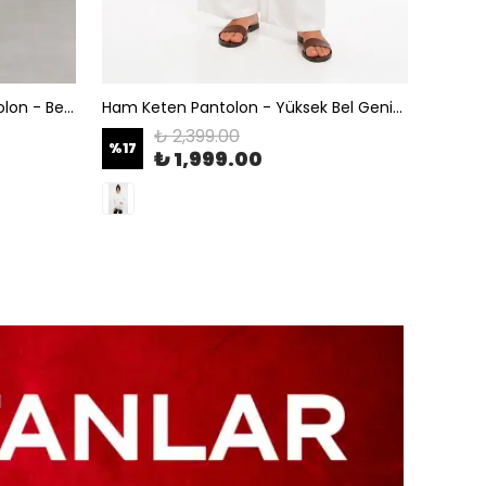
Kadın Puantiyeli Bol Paça Pantolon - Beyaz
Ham Keten Pantolon - Yüksek Bel Geniş Paça Astarsız Pileli Yazlık Pantolon - Beyaz
₺ 2,399.00
%
17
%
17
₺ 1,999.00