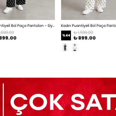
Kadın Puantiyeli Bol Paça Pantolon - Siyah
1,599.00
₺ 1,599.00
%
44
899.00
₺ 899.00