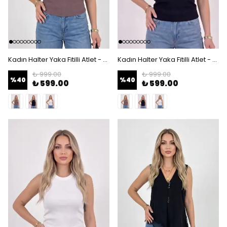
Kadın Halter Yaka Fitilli Atlet - Ribana Dokulu Slim Fit Kolsuz Body - Acı Kahve
Kadın Halter Yaka Fitilli Atlet - Ribana Dokulu Slim Fit Kolsuz Body - Siyah
₺ 999.00
₺ 999.00
%
40
%
40
₺ 599.00
₺ 599.00