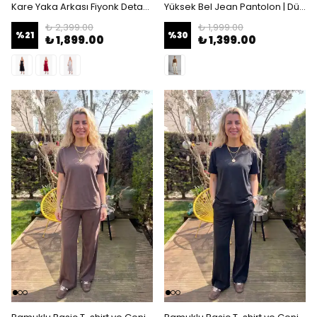
Kare Yaka Arkası Fiyonk Detaylı Midi Elbise - Askılı Kloş Abiye Elbise - Kırmızı
Yüksek Bel Jean Pantolon | Düz Kesim Denim - Krem
₺ 2,399.00
₺ 1,999.00
%
21
%
30
₺ 1,899.00
₺ 1,399.00