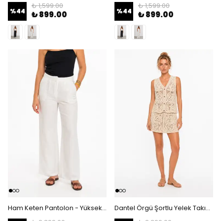
₺ 1,599.00
₺ 1,599.00
%
44
%
44
₺ 899.00
₺ 899.00
Ham Keten Pantolon - Yüksek Bel Geniş Paça Astarsız Pileli Yazlık Pantolon - Beyaz
Dantel Örgü Şortlu Yelek Takım - Tığ İşi Motifli Düğmeli Yazlık İkili Set - Ekru