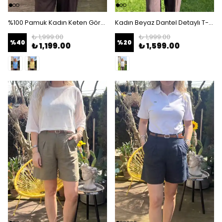
%100 Pamuk Kadın Keten Görünümlü Oversize Gömlek - Rahat Kesim Basic - Sarı
Kadın Beyaz Dantel Detaylı T-Shirt - Etek Ucu Dantelli Oversize Tişört - Beyaz
₺ 1,999.00
₺ 1,999.00
%
40
%
20
₺ 1,199.00
₺ 1,599.00