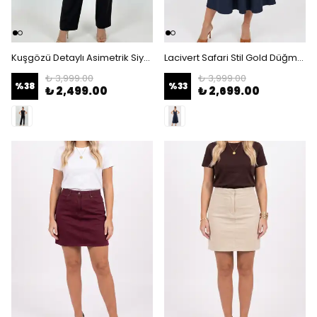
Kuşgözü Detaylı Asimetrik Siyah Yelek ve Boru Paça Kadın Pantolon Takım - Siyah
Lacivert Safari Stil Gold Düğmeli Kemerli Midi Boy Elbise - Kruvaze Yaka Şık Günlük Elbise - Lacivert
₺ 3,999.00
₺ 3,999.00
%
38
%
33
₺ 2,499.00
₺ 2,699.00