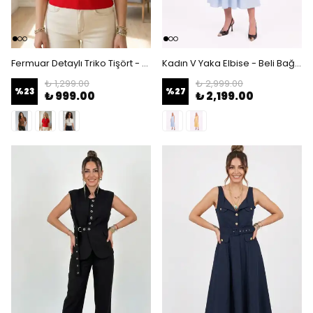
Fermuar Detaylı Triko Tişört - Cepli ve Polo Yaka Bluz - Kırmızı
Kadın V Yaka Elbise - Beli Bağcıklı ve Büzgü Detaylı Midi Boy - Mavi
₺ 1,299.00
₺ 2,999.00
%
23
%
27
₺ 999.00
₺ 2,199.00