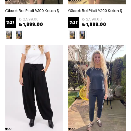
Yüksek Bel Pileli %100 Keten Şort - Rahat Kesim Yazlık Şort - haki yeşil
Yüksek Bel Pileli %100 Keten Şort - Rahat Kesim Yazlık Şort - Lacivert
₺ 2,599.00
₺ 2,599.00
%
27
%
27
₺ 1,899.00
₺ 1,899.00