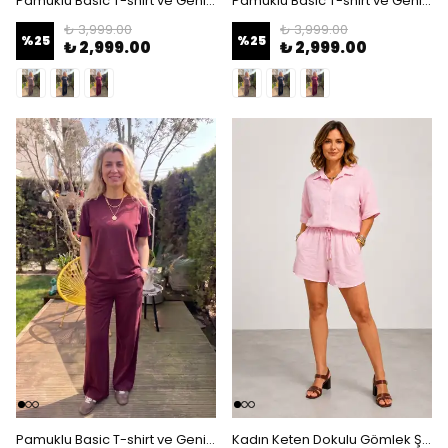
Pamuklu Basic T-shirt ve Geniş Paça Pantolon İkili Takım - Kahverengi
Pamuklu Basic T-shirt ve Geniş Paça Pantolon İkili Takım - Siyah
₺ 3,999.00
₺ 3,999.00
%
25
%
25
₺ 2,999.00
₺ 2,999.00
Pamuklu Basic T-shirt ve Geniş Paça Pantolon İkili Takım - bordo
Kadın Keten Dokulu Gömlek Şort Takım - Pembe