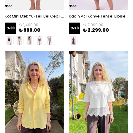
Kot Mini Etek Yüksek Bel Cepli Denim Etek Kadın Mini Etek - Açık Mavi
Kadın Acı Kahve Tensel Elbise - Beli Kemerli Cep Detaylı Kısa Kollu Şık Elbise - Acı Kahve
₺ 1,499.00
₺ 2,999.00
%
33
%
23
₺ 999.00
₺ 2,299.00