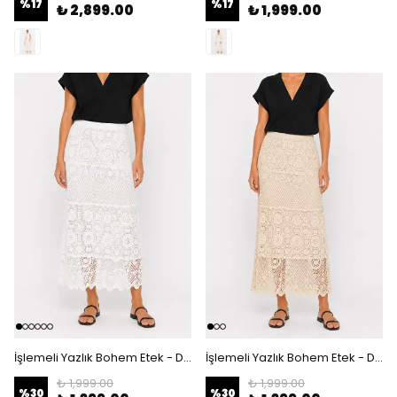
%
17
%
17
₺ 2,899.00
₺ 1,999.00
İşlemeli Yazlık Bohem Etek - Dantel Örgü Detaylı Astarlı Beli Lastikli Uzun Etek - Beyaz
İşlemeli Yazlık Bohem Etek - Dantel Örgü Detaylı Astarlı Beli Lastikli Uzun Etek - Krem
₺ 1,999.00
₺ 1,999.00
%
30
%
30