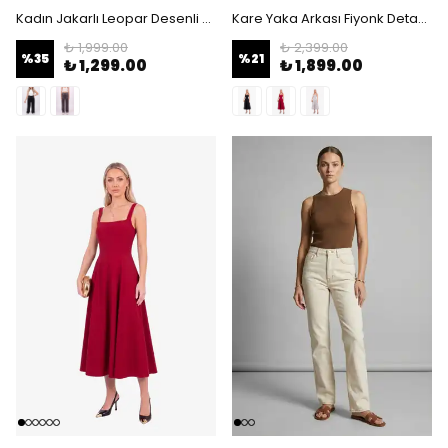
Kadın Jakarlı Leopar Desenli Pantolon - Saten Dokulu Bol Paça Şık Model - Kahverengi Leopar Desenli
Kare Yaka Arkası Fiyonk Detaylı Midi Elbise - Askılı Kloş Abiye Elbise - Siyah
₺ 1,999.00
₺ 2,399.00
%
35
%
21
₺ 1,299.00
₺ 1,899.00