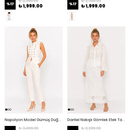
₺ 2,399.00
₺ 2,399.00
%
17
%
17
₺ 1,999.00
₺ 1,999.00
Napolyon Model Gümüş Düğmeli Yelek Takım - Kadın Pantolonlu İkili Set - Beyaz
Dantel Nakışlı Gömlek Etek Takım - İçi İnce Astarlı Uzun Etekli İkili Set - Beyaz
₺ 3,499.00
₺ 2,399.00