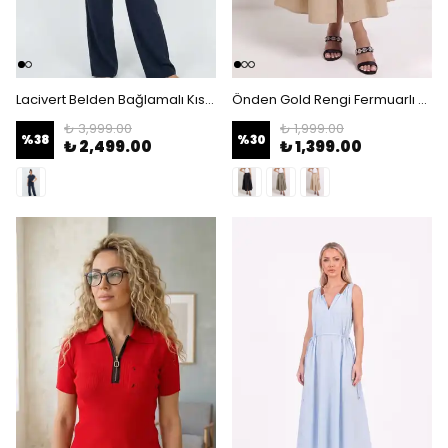
Lacivert Belden Bağlamalı Kısa Kollu Kadın Gömlek Pantolon Takım
Önden Gold Rengi Fermuarlı Paraşüt Kumaş Midi Etek - Yüksek Bel Lastikli - Krem
₺ 3,999.00
₺ 1,999.00
%
38
%
30
₺ 2,499.00
₺ 1,399.00