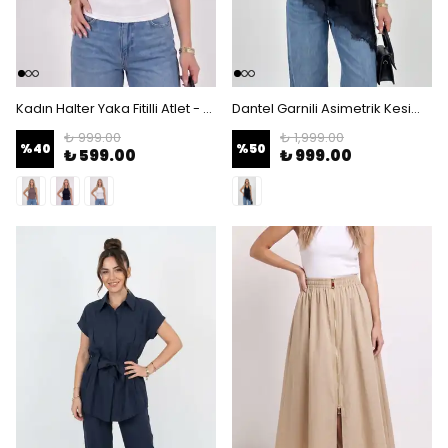
Kadın Halter Yaka Fitilli Atlet - Ribana Dokulu Slim Fit Kolsuz Body - Beyaz
Dantel Garnili Asimetrik Kesim Bluz - Kolsuz V Yaka Düğme Detaylı - Siyah
₺ 999.00
₺ 1,999.00
%
40
%
50
₺ 599.00
₺ 999.00