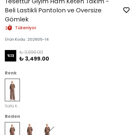
Tesettür Giyim Ham Keten Takım -
Beli Lastikli Pantolon ve Oversize
Gömlek
Tükeniyor
Ürün Kodu
:
202605-14
₺ 3,999.00
%
13
₺ 3,499.00
Renk
Sütlü Kahve
Beden