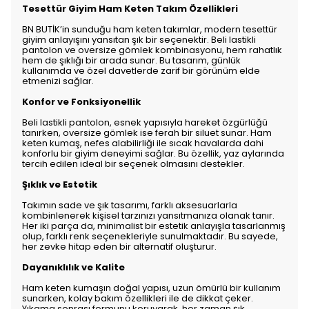
Tesettür Giyim Ham Keten Takım Özellikleri
BN BUTİK’in sunduğu ham keten takımlar, modern tesettür
giyim anlayışını yansıtan şık bir seçenektir. Beli lastikli
pantolon ve oversize gömlek kombinasyonu, hem rahatlık
hem de şıklığı bir arada sunar. Bu tasarım, günlük
kullanımda ve özel davetlerde zarif bir görünüm elde
etmenizi sağlar.
Konfor ve Fonksiyonellik
Beli lastikli pantolon, esnek yapısıyla hareket özgürlüğü
tanırken, oversize gömlek ise ferah bir siluet sunar. Ham
keten kumaş, nefes alabilirliği ile sıcak havalarda dahi
konforlu bir giyim deneyimi sağlar. Bu özellik, yaz aylarında
tercih edilen ideal bir seçenek olmasını destekler.
Şıklık ve Estetik
Takımın sade ve şık tasarımı, farklı aksesuarlarla
kombinlenerek kişisel tarzınızı yansıtmanıza olanak tanır.
Her iki parça da, minimalist bir estetik anlayışla tasarlanmış
olup, farklı renk seçenekleriyle sunulmaktadır. Bu sayede,
her zevke hitap eden bir alternatif oluşturur.
Dayanıklılık ve Kalite
Ham keten kumaşın doğal yapısı, uzun ömürlü bir kullanım
sunarken, kolay bakım özellikleri ile de dikkat çeker.