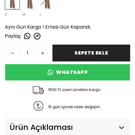
S
M
L
Aynı Gün Kargo ! Ertesi Gün Kapandı.
Paylaş
:
SEPETE EKLE
WHATSAPP
1500 TL üzeri ücretsiz kargo
15 gün içinde iade değişim
Ürün Açıklaması