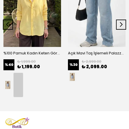
%100 Pamuk Kadın Keten Görünümlü Oversize Gömlek - Rahat Kesim Basic - Sarı
Açık Mavi Taş İşlemeli Palazzo Kadın Kot Pantolon - Mavi
₺ 1,999.00
₺ 2,999.00
%
40
%
30
₺ 1,199.00
₺ 2,099.00