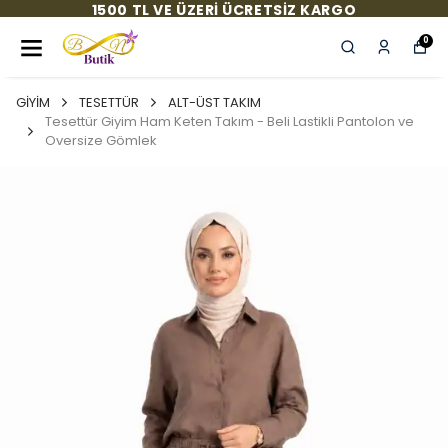
YENİ SEZON ÜRÜNLER SİTEMİZDE!
0
GİYİM
TESETTÜR
ALT-ÜST TAKIM
Tesettür Giyim Ham Keten Takım - Beli Lastikli Pantolon ve
Oversize Gömlek