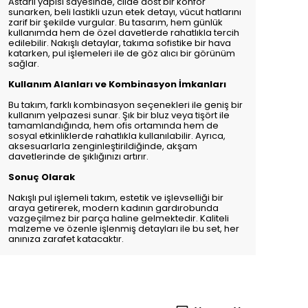
Astarlı yapısı sayesinde, cilde dost bir konfor
sunarken, beli lastikli uzun etek detayı, vücut hatlarını
zarif bir şekilde vurgular. Bu tasarım, hem günlük
kullanımda hem de özel davetlerde rahatlıkla tercih
edilebilir. Nakışlı detaylar, takıma sofistike bir hava
katarken, pul işlemeleri ile de göz alıcı bir görünüm
sağlar.
Kullanım Alanları ve Kombinasyon İmkanları
Bu takım, farklı kombinasyon seçenekleri ile geniş bir
kullanım yelpazesi sunar. Şık bir bluz veya tişört ile
tamamlandığında, hem ofis ortamında hem de
sosyal etkinliklerde rahatlıkla kullanılabilir. Ayrıca,
aksesuarlarla zenginleştirildiğinde, akşam
davetlerinde de şıklığınızı artırır.
Sonuç Olarak
Nakışlı pul işlemeli takım, estetik ve işlevselliği bir
araya getirerek, modern kadının gardırobunda
vazgeçilmez bir parça haline gelmektedir. Kaliteli
malzeme ve özenle işlenmiş detayları ile bu set, her
anınıza zarafet katacaktır.