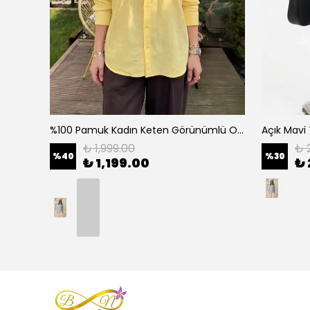
Çizgili Etnik Nakış Detaylı Kadın Gömlek - Pembe
%100 Pamuk Kadın Keten Görünümlü Oversize Gömlek - Rahat Kesim Basic - Sarı
₺ 1,999.00
₺ 
%
40
%
30
₺ 1,199.00
₺ 