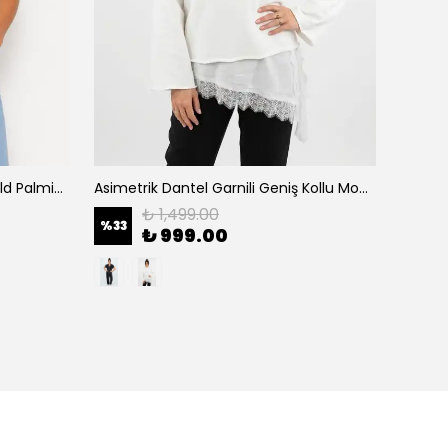
Apoletli Taşlı Penye Tişört - Gold Palmiye İşlemeli Vatkalı Şık T-Shirt - Kırık Beyaz
Asimetrik Dantel Garnili Geniş Kollu Modern Sweatshirt Bluz - Beyaz
₺ 1,499.00
%
33
%
33
₺ 999.00