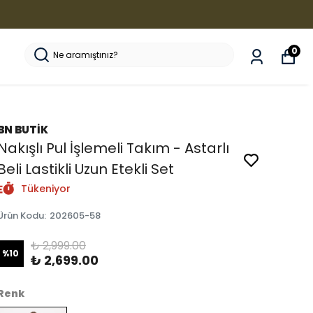
0
BN BUTİK
Nakışlı Pul İşlemeli Takım - Astarlı
Beli Lastikli Uzun Etekli Set
Tükeniyor
Ürün Kodu
:
202605-58
₺ 2,999.00
%
10
₺ 2,699.00
Renk