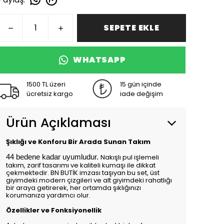
SEPETE EKLE
WHATSAPP
1500 TL üzeri
15 gün içinde
ücretsiz kargo
iade değişim
Ürün Açıklaması
Şıklığı ve Konforu Bir Arada Sunan Takım
Nakışlı pul işlemeli
44 bedene kadar uyumludur. 
takım, zarif tasarımı ve kaliteli kumaşı ile dikkat
çekmektedir. BN BUTİK imzası taşıyan bu set, üst
giyimdeki modern çizgileri ve alt giyimdeki rahatlığı
bir araya getirerek, her ortamda şıklığınızı
korumanıza yardımcı olur.
Özellikler ve Fonksiyonellik