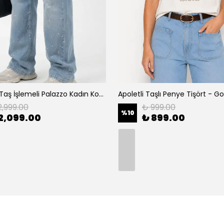
Açık Mavi Taş İşlemeli Palazzo Kadın Kot Pantolon - Mavi
2,999.00
₺ 999.00
%
10
2,099.00
₺ 899.00