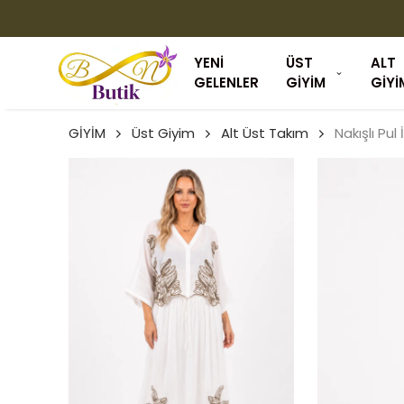
YENİ
ÜST
ALT
GELENLER
GİYİM
GİYİ
GİYİM
Üst Giyim
Alt Üst Takım
Nakışlı Pul