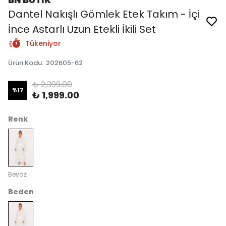
Dantel Nakışlı Gömlek Etek Takım - İçi
İnce Astarlı Uzun Etekli İkili Set
Tükeniyor
Ürün Kodu
:
202605-62
₺ 2,399.00
%
17
₺ 1,999.00
Renk
Beyaz
Beden