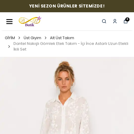
YENİ SEZON ÜRÜNLER SİTEMİZDE!
0
GİYİM
Üst Giyim
Alt Üst Takım
Dantel Nakışlı Gömlek Etek Takım - İçi İnce Astarlı Uzun Etekli
İkili Set