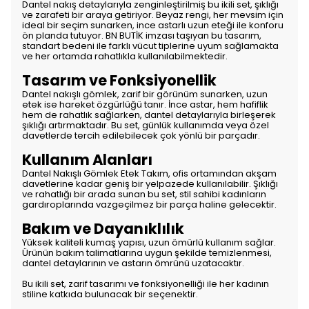
Dantel nakış detaylarıyla zenginleştirilmiş bu ikili set, şıklığı
ve zarafeti bir araya getiriyor. Beyaz rengi, her mevsim için
ideal bir seçim sunarken, ince astarlı uzun eteği ile konforu
ön planda tutuyor. BN BUTİK imzası taşıyan bu tasarım,
standart bedeni ile farklı vücut tiplerine uyum sağlamakta
ve her ortamda rahatlıkla kullanılabilmektedir.
Tasarım ve Fonksiyonellik
Dantel nakışlı gömlek, zarif bir görünüm sunarken, uzun
etek ise hareket özgürlüğü tanır. İnce astar, hem hafiflik
hem de rahatlık sağlarken, dantel detaylarıyla birleşerek
şıklığı artırmaktadır. Bu set, günlük kullanımda veya özel
davetlerde tercih edilebilecek çok yönlü bir parçadır.
Kullanım Alanları
Dantel Nakışlı Gömlek Etek Takım, ofis ortamından akşam
davetlerine kadar geniş bir yelpazede kullanılabilir. Şıklığı
ve rahatlığı bir arada sunan bu set, stil sahibi kadınların
gardıroplarında vazgeçilmez bir parça haline gelecektir.
Bakım ve Dayanıklılık
Yüksek kaliteli kumaş yapısı, uzun ömürlü kullanım sağlar.
Ürünün bakım talimatlarına uygun şekilde temizlenmesi,
dantel detaylarının ve astarın ömrünü uzatacaktır.
Bu ikili set, zarif tasarımı ve fonksiyonelliği ile her kadının
stiline katkıda bulunacak bir seçenektir.