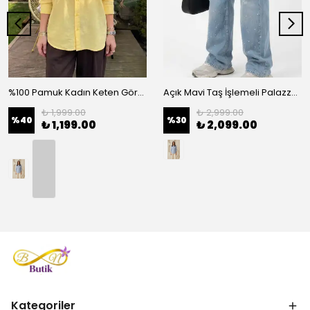
%100 Pamuk Kadın Keten Görünümlü Oversize Gömlek - Rahat Kesim Basic - Sarı
Açık Mavi Taş İşlemeli Palazzo Kadın Kot Pantolon - Mavi
₺ 1,999.00
₺ 2,999.00
%
40
%
30
₺ 1,199.00
₺ 2,099.00
Kategoriler