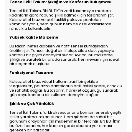
Tensel İkili Takım: Şıklığın ve Konforun Buluşması
Tensel İkili Takım, BN BUTİK’in zarif tasarımıyla modern
kadınların gardırobuna şıklık katmak için tasarlanmıştır.
Kolsuz atlet bluz ve beli lastikli palazzo pantolon
kombinasyonu, hem günlük hem de özel etkinliklerde
rahatlıkla kullanılabilir.
Yüksek Kalite Malzeme
Bu takım, nefes alabilen ve hafif Tensel kumaşından
üretilmiştir. Tensel, doğal bir lif olup, cilde dost yapısıyla
konforlu bir giyim deneyimi sunar. Ayrıca, bu malzeme,
şıklığı ve zarafeti bir arada sunarak, her mevsim için ideal
bir seçenek oluşturur.
Fonksiyonel Tasarım
Kolsuz atlet bluz, vücut hatlarını zarif bir şekilde
vurgularken, palazzo pantolonun beli lastikli yapısı, esneklik
ve rahatlık sağlar. Bu tasarım, hareket özgürlüğü sunarak
gün boyu konforlu bir kullanım deneyimi sağlar.
Şıklık ve Çok Yönlülük
Tensel İkili Takım, farklı aksesuarlarla kombinlenerek çeşitli
stiller yaratma imkanı sunar. Hem şık hem de rahat bir
görünüm arayanlar için mükemmel bir tercihtir. BN BUTİK’in
bu özel tasarımı, her kadının gardırobunda yer alması
gereken bir parçadır.