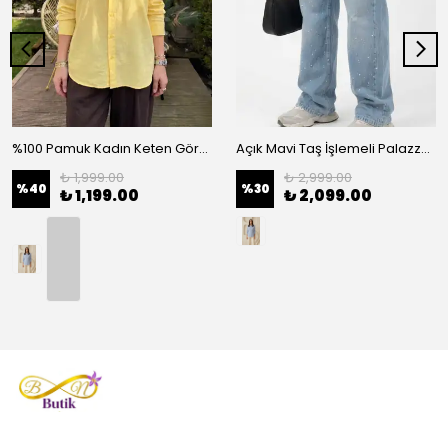
%100 Pamuk Kadın Keten Görünümlü Oversize Gömlek - Rahat Kesim Basic - Sarı
Açık Mavi Taş İşlemeli Palazzo Kadın Kot Pantolon - Mavi
₺ 1,999.00
₺ 2,999.00
%
40
%
30
₺ 1,199.00
₺ 2,099.00