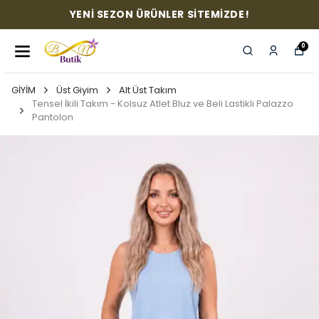
YENİ SEZON ÜRÜNLER SİTEMİZDE!
0
GİYİM
Üst Giyim
Alt Üst Takım
Tensel İkili Takım - Kolsuz Atlet Bluz ve Beli Lastikli Palazzo
Pantolon