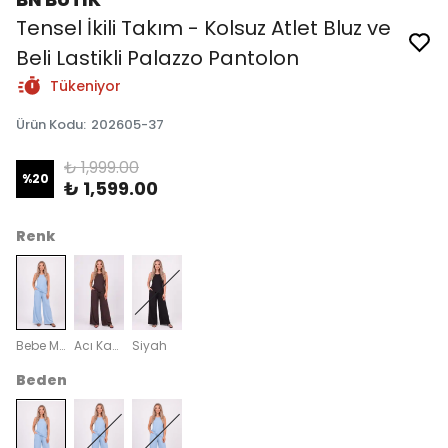
Tensel İkili Takım - Kolsuz Atlet Bluz ve
Beli Lastikli Palazzo Pantolon
Tükeniyor
Ürün Kodu
:
202605-37
₺ 1,999.00
%
20
₺ 1,599.00
Renk
Bebe Mavisi
Acı Kahve
Siyah
Beden