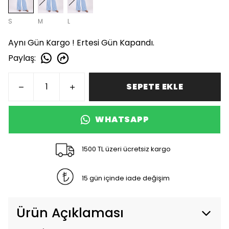
S
M
L
Aynı Gün Kargo ! Ertesi Gün Kapandı.
Paylaş
:
SEPETE EKLE
WHATSAPP
1500 TL üzeri ücretsiz kargo
15 gün içinde iade değişim
Ürün Açıklaması