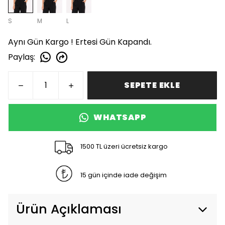
S
M
L
Aynı Gün Kargo ! Ertesi Gün Kapandı.
Paylaş
:
SEPETE EKLE
WHATSAPP
1500 TL üzeri ücretsiz kargo
15 gün içinde iade değişim
Ürün Açıklaması