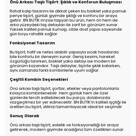
Önü Arkası Taşlı Tişört: Şıklık ve Konforun Buluşması
Rahat kalıp tasarımı ile dikkat çeken bu bisiklet yaka pamuk
penye tişört, günlük giyimde şıklığı ve konforu bir araya
getirir. BN BUTİK imzası taşıyan bu ürün, hem ön hem de
arka yüzeydeki taş detayları ile zarif bir görünüm sunar.
Yüksek kaliteli pamuk kumaşı, cilde dost yapısı sayesinde
gün boyu rahatlık sağlar.
Fonksiyonel Tasarım
Bu tişört, hafif ve nefes alabilir yapısıyla sıcak havalarda
bile konforlu bir deneyim sunar. Geniş kesimi, hareket
özgürlüğü tanırken, bisiklet yaka detayı ise modern bir
görünüm kazandırır. Taşlı detaylar, tişörte şıklık katarken,
aynı zamanda farklı kombinlerle uyum sağlar.
Çeşitli Kombin Seçenekleri
Önü arkası taşlı tişört, şortlar, etekler veya pantolonlarla
kolayca kombinlenebilir. Hem günlük hem de özel
günlerde tercih edilebilecek bu parça, dolabınızda
vazgeçilmez bir yer edinecektir. BN BUTİK’in kaliteli işçiliği ile
üretilen bu tişört, stilinizi tamamlayacak ideal bir seçimdir.
Sonuç Olarak
Önü arkası taşlı tişört, estetik ve fonksiyonelliği bir araya
getirerek, modern giyimde aradığınız tüm özellikleri sunar.