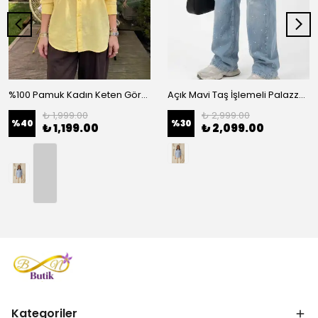
%100 Pamuk Kadın Keten Görünümlü Oversize Gömlek - Rahat Kesim Basic - Sarı
Açık Mavi Taş İşlemeli Palazzo Kadın Kot Pantolon - Mavi
₺ 1,999.00
₺ 2,999.00
%
40
%
30
₺ 1,199.00
₺ 2,099.00
Kategoriler