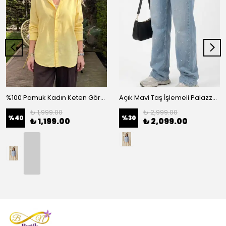
%100 Pamuk Kadın Keten Görünümlü Oversize Gömlek - Rahat Kesim Basic - Sarı
Açık Mavi Taş İşlemeli Palazzo Kadın Kot Pantolon - Mavi
₺ 1,999.00
₺ 2,999.00
%
40
%
30
₺ 1,199.00
₺ 2,099.00