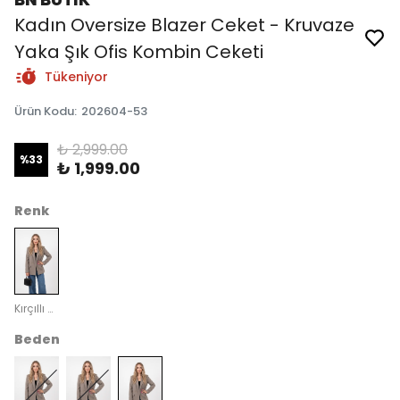
Kadın Oversize Blazer Ceket - Kruvaze
Yaka Şık Ofis Kombin Ceketi
Tükeniyor
Ürün Kodu
:
202604-53
₺ 2,999.00
%
33
₺ 1,999.00
Renk
Kırçıllı Açık Kahve
Beden