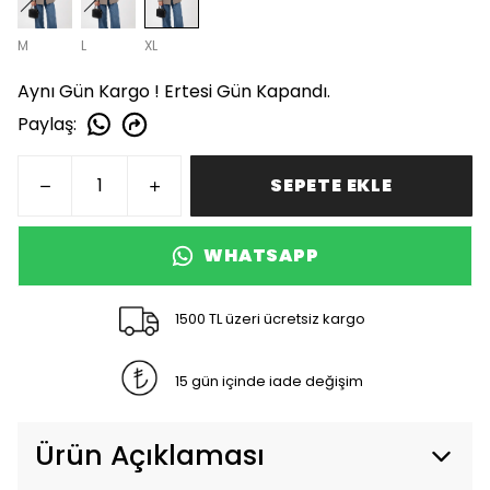
M
L
XL
Aynı Gün Kargo ! Ertesi Gün Kapandı.
Paylaş
:
SEPETE EKLE
WHATSAPP
1500 TL üzeri ücretsiz kargo
15 gün içinde iade değişim
Ürün Açıklaması