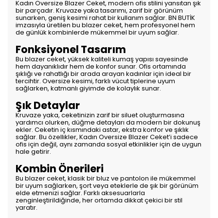
Kadın Oversize Blazer Ceket, modern ofis stilini yansıtan şık
bir parçadır. Kruvaze yaka tasarımı, zarif bir görünüm
sunarken, geniş kesimi rahat bir kullanım sağlar. BN BUTİK
imzasıyla üretilen bu blazer ceket, hem profesyonel hem
de günlük kombinlerde mükemmel bir uyum sağlar.
Fonksiyonel Tasarım
Bu blazer ceket, yüksek kaliteli kumaş yapısı sayesinde
hem dayanıklıdır hem de konfor sunar. Ofis ortamında
şıklığı ve rahatlığı bir arada arayan kadınlar için ideal bir
tercihtir. Oversize kesimi, farklı vücut tiplerine uyum
sağlarken, katmanlı giyimde de kolaylık sunar.
Şık Detaylar
Kruvaze yaka, ceketinizin zarif bir siluet oluşturmasına
yardımcı olurken, düğme detayları da modern bir dokunuş
ekler. Ceketin iç kısmındaki astar, ekstra konfor ve şıklık
sağlar. Bu özellikler, Kadın Oversize Blazer Ceket’i sadece
ofis için değil, aynı zamanda sosyal etkinlikler için de uygun
hale getirir.
Kombin Önerileri
Bu blazer ceket, klasik bir bluz ve pantolon ile mükemmel
bir uyum sağlarken, şort veya eteklerle de şık bir görünüm
elde etmenizi sağlar. Farklı aksesuarlarla
zenginleştirildiğinde, her ortamda dikkat çekici bir stil
yaratır.