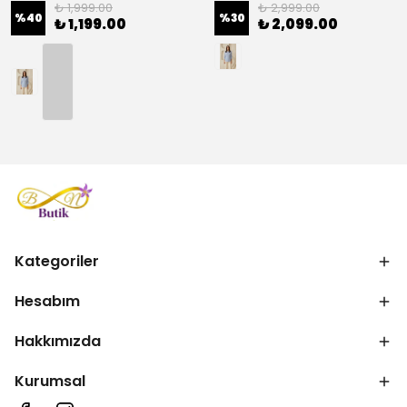
₺ 1,999.00
₺ 2,999.00
%
40
%
30
₺ 1,199.00
₺ 2,099.00
Kategoriler
Hesabım
Hakkımızda
Kurumsal