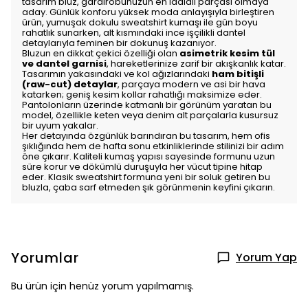
tasarım bluz, gardırobunuzun en iddialı parçası olmaya
aday. Günlük konforu yüksek moda anlayışıyla birleştiren
ürün, yumuşak dokulu sweatshirt kumaşı ile gün boyu
rahatlık sunarken, alt kısmındaki ince işçilikli dantel
detaylarıyla feminen bir dokunuş kazanıyor.
Bluzun en dikkat çekici özelliği olan
asimetrik kesim tül
ve dantel garnisi
, hareketlerinize zarif bir akışkanlık katar.
Tasarımın yakasındaki ve kol ağızlarındaki
ham bitişli
(raw-cut) detaylar
, parçaya modern ve asi bir hava
katarken; geniş kesim kollar rahatlığı maksimize eder.
Pantolonların üzerinde katmanlı bir görünüm yaratan bu
model, özellikle keten veya denim alt parçalarla kusursuz
bir uyum yakalar.
Her detayında özgünlük barındıran bu tasarım, hem ofis
şıklığında hem de hafta sonu etkinliklerinde stilinizi bir adım
öne çıkarır. Kaliteli kumaş yapısı sayesinde formunu uzun
süre korur ve dökümlü duruşuyla her vücut tipine hitap
eder. Klasik sweatshirt formuna yeni bir soluk getiren bu
bluzla, çaba sarf etmeden şık görünmenin keyfini çıkarın.
Yorumlar
Yorum Yap
Bu ürün için henüz yorum yapılmamış.